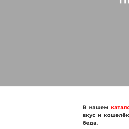
П
В нашем
катал
вкус и кошелёк
беда.