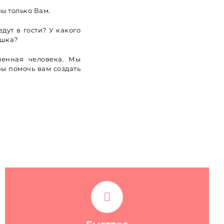
ы только Вам.
дут в гости? У какого
ошка?
ленная человека. Мы
ы помочь вам создать
Применение передовых технологий и
принципов организации процесса
проектирования позволяет нам выполнять