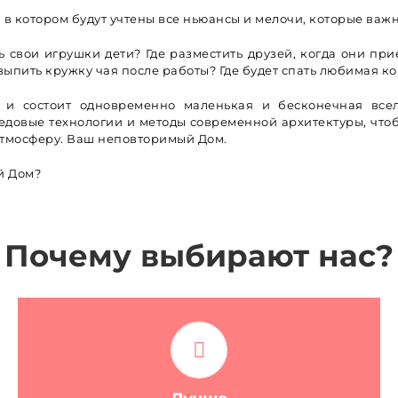
в котором будут учтены все ньюансы и мелочи, которые важн
ь свои игрушки дети? Где разместить друзей, когда они прие
выпить кружку чая после работы? Где будет спать любимая к
 и состоит одновременно маленькая и бесконечная все
довые технологии и методы современной архитектуры, чтоб
тмосферу. Ваш неповторимый Дом.
ой Дом?
Почему выбирают нас?
Качество проекта, выполненного нами, будет
соответствовать самым высоким мировым
стандартам в области комфорта, эргономики и