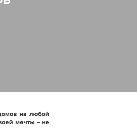
ОВ
домов на любой
воей мечты – не