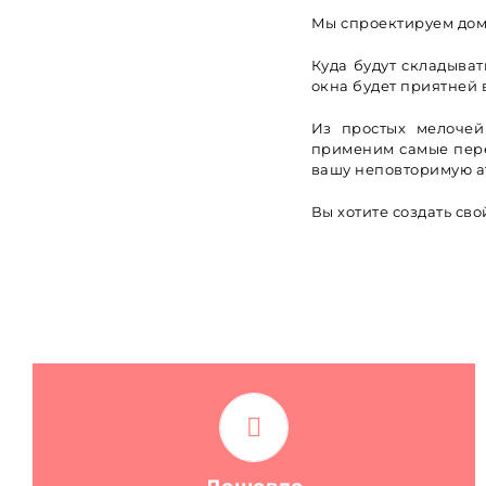
Мы спроектируем дом 
Куда будут складыват
окна будет приятней 
Из простых мелочей
применим самые пере
вашу неповторимую а
Вы хотите создать св
Мы предлагаем только лучшее качество
проектирования по самым низким ценам. Ни
каких компромисов!