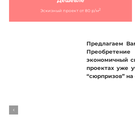
Дешевле
2
Эскизный проект от 80 р/м
Предлагаем Ва
Преобретение
экономичный сп
проектах уже у
“сюрпризов” на
К8
–
Проект
2-
этажного
7-
комнатного
жилого