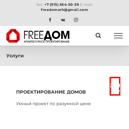
Skip
Тел:
+7 (915) 564-50-38
E-mail:
to
freedomarh@gmail.com
content
Facebook
Vk
Instagram
Услуги
от
80
2
ПРОЕКТИРОВАНИЕ ДОМОВ
р/м
Умный проект по разумной цене